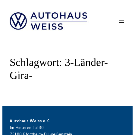
Zum
Inhalt
springen
Schlagwort:
3-Länder-
Gira-
Autohaus Weiss e.K.
Im Hinteren Tal 30
75180 Pforzheim-Dillweißenstein