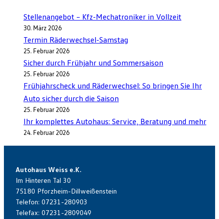
Stellenangebot – Kfz-Mechatroniker in Vollzeit
30. März 2026
Termin Räderwechsel-Samstag
25. Februar 2026
Sicher durch Frühjahr und Sommersaison
25. Februar 2026
Frühjahrscheck und Räderwechsel: So bringen Sie Ihr
Auto sicher durch die Saison
25. Februar 2026
Ihr komplettes Autohaus: Service, Beratung und mehr
24. Februar 2026
Autohaus Weiss e.K.
Im Hinteren Tal 30
75180 Pforzheim-Dillweißenstein
Telefon: 07231-280903
Telefax: 07231-2809049